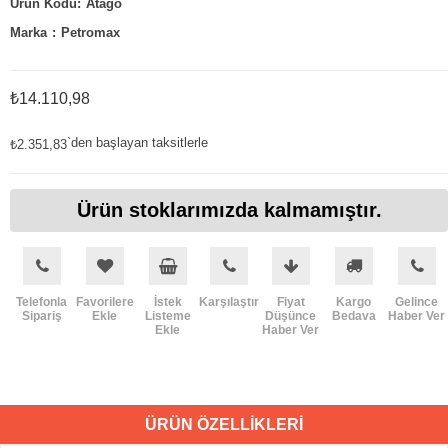
Atago
Marka
:
Petromax
₺14.110,98
`den başlayan taksitlerle
₺2.351,83
Ürün stoklarımızda kalmamıştır.
Telefonla
Favorilere
İstek
Karşılaştır
Fiyat
Kargo
Gelince
Sipariş
Ekle
Listeme
Düşünce
Bedava
Haber Ver
Ekle
Haber Ver
ÜRÜN ÖZELLIKLERI