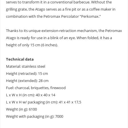
serves to transform it in a conventional barbecue. Without the
grilling grate, the Atago serves as a fire pit or as a coffee maker in
combination with the Petromax Percolator “Perkomax.”
Thanks to its unique extension-retraction mechanism, the Petromax
Atago is ready for use in a blink of an eye. When folded, it has a
height of only 15 cm (6 inches).
Technical data
Material: stainless steel
Height (retracted): 15 cm
Height (extended): 28 cm
Fuel: charcoal, briquettes, firewood
L x W x H (in cm): 40 x 40 x 14
L x W x H w/ packaging (in cm): 41 x 41 x 17,5
Weight (in g): 6100
Weight with packaging (in g): 7000