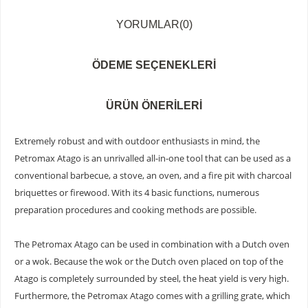
YORUMLAR
(0)
ÖDEME SEÇENEKLERI
ÜRÜN ÖNERILERI
Extremely robust and with outdoor enthusiasts in mind, the
Petromax Atago is an unrivalled all-in-one tool that can be used as a
conventional barbecue, a stove, an oven, and a fire pit with charcoal
briquettes or firewood. With its 4 basic functions, numerous
preparation procedures and cooking methods are possible.
The Petromax Atago can be used in combination with a Dutch oven
or a wok. Because the wok or the Dutch oven placed on top of the
Atago is completely surrounded by steel, the heat yield is very high.
Furthermore, the Petromax Atago comes with a grilling grate, which