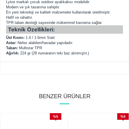
Lytos markalı çocuk outdoor ayakkabısı modelidir.
Modern ve şık tasarıma sahiptir.
En yeni teknoloji ve kaliteli malzemeler kullanılarak üretilmiştir.
Hafif ve rahattır.
TPR taban desteği sayesinde mükemmel kavrama sağlar.
Teknik Özellikleri:
Üst Kısmı:
1.4 / 1.6mm Süet
Astar:
Nefes alabilen/havadar yapıdadır.
Taban:
Multistar TPR
Ağırlık:
224 gr (28 numaranın teki baz alınmıştır.)
BENZER ÜRÜNLER
%5
%5
İndirim
İndirim