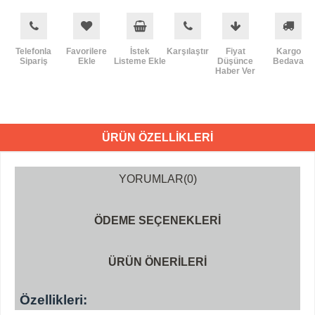
Telefonla
Favorilere
İstek
Karşılaştır
Fiyat
Kargo
Sipariş
Ekle
Listeme Ekle
Düşünce
Bedava
Haber Ver
ÜRÜN ÖZELLIKLERI
YORUMLAR
(0)
ÖDEME SEÇENEKLERI
ÜRÜN ÖNERILERI
Özellikleri: