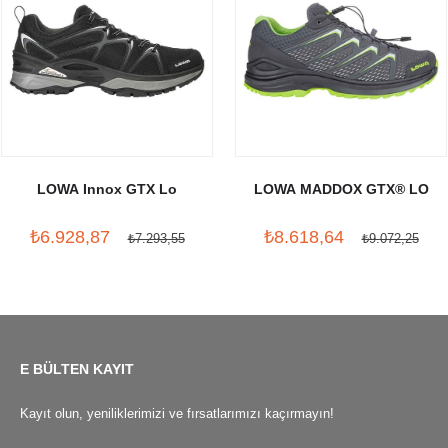
LOWA Innox GTX Lo
LOWA MADDOX GTX® LO
₺6.928,87
₺8.618,64
₺7.293,55
₺9.072,25
E BÜLTEN KAYIT
Kayıt olun, yeniliklerimizi ve fırsatlarımızı kaçırmayın!