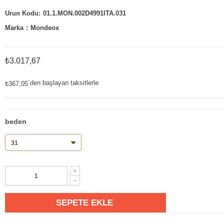
01.1.MON.002D4991ITA.031
Marka
:
Mondeox
₺3.017,67
`den başlayan taksitlerle
₺367,05
beden