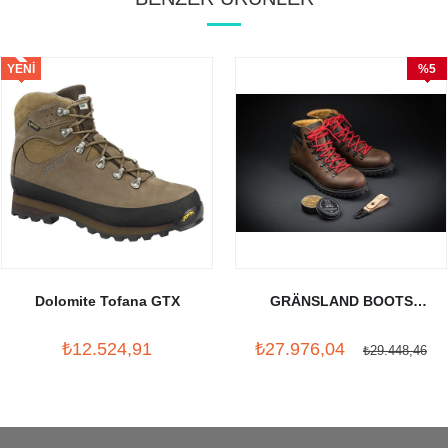
YENI
%5
ÜRÜN
İndirim
Dolomite Tofana GTX
GRÄNSLAND BOOTS
LUNDHAGS X CRUD
₺12.524,91
₺27.976,04
₺29.448,46