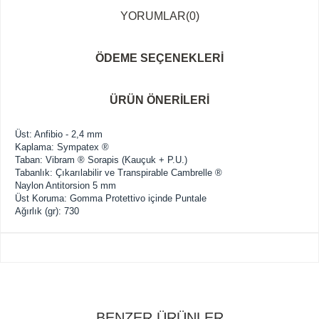
YORUMLAR
(0)
ÖDEME SEÇENEKLERI
ÜRÜN ÖNERILERI
Üst
:
Anfibio
-
2,4 mm
Kaplama
:
Sympatex
®
Taban
:
Vibram ®
Sorapis
(Kauçuk
+
P.U.
)
Tabanlık
:
Çıkarılabilir ve
Transpirable
Cambrelle
®
Naylon
Antitorsion
5
mm
Üst Koruma
:
Gomma
Protettivo
içinde
Puntale
Ağırlık (
gr):
730
BENZER ÜRÜNLER