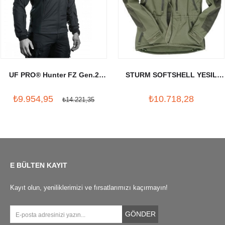
UF PRO® Hunter FZ Gen.2
STURM SOFTSHELL YESIL
Softshell Ceket
MONT
₺9.954,95
₺10.718,28
₺14.221,35
E BÜLTEN KAYIT
Kayıt olun, yeniliklerimizi ve fırsatlarımızı kaçırmayın!
GÖNDER