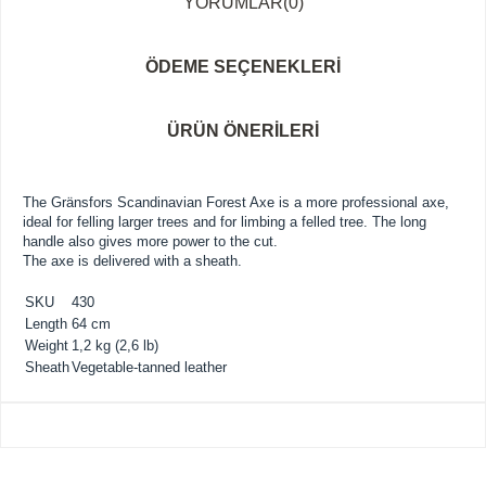
YORUMLAR
(0)
ÖDEME SEÇENEKLERI
ÜRÜN ÖNERILERI
The Gränsfors Scandinavian Forest Axe is a more professional axe,
ideal for felling larger trees and for limbing a felled tree. The long
handle also gives more power to the cut.
The axe is delivered with a sheath.
SKU
430
Length
64 cm
Weight
1,2 kg (2,6 lb)
Sheath
Vegetable-tanned leather