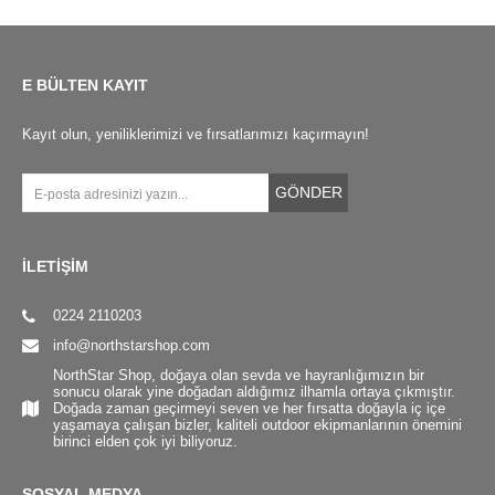
E BÜLTEN KAYIT
Kayıt olun, yeniliklerimizi ve fırsatlarımızı kaçırmayın!
GÖNDER
İLETİŞİM
0224 2110203
info@northstarshop.com
NorthStar Shop, doğaya olan sevda ve hayranlığımızın bir
sonucu olarak yine doğadan aldığımız ilhamla ortaya çıkmıştır.
Doğada zaman geçirmeyi seven ve her fırsatta doğayla iç içe
yaşamaya çalışan bizler, kaliteli outdoor ekipmanlarının önemini
birinci elden çok iyi biliyoruz.
SOSYAL MEDYA