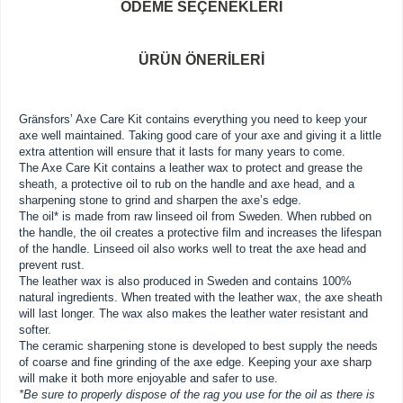
ÖDEME SEÇENEKLERI
ÜRÜN ÖNERILERI
Gränsfors’ Axe Care Kit contains everything you need to keep your
axe well maintained. Taking good care of your axe and giving it a little
extra attention will ensure that it lasts for many years to come.
The Axe Care Kit contains a leather wax to protect and grease the
sheath, a protective oil to rub on the handle and axe head, and a
sharpening stone to grind and sharpen the axe’s edge.
The oil* is made from raw linseed oil from Sweden. When rubbed on
the handle, the oil creates a protective film and increases the lifespan
of the handle. Linseed oil also works well to treat the axe head and
prevent rust.
The leather wax is also produced in Sweden and contains 100%
natural ingredients. When treated with the leather wax, the axe sheath
will last longer. The wax also makes the leather water resistant and
softer.
The ceramic sharpening stone is developed to best supply the needs
of coarse and fine grinding of the axe edge. Keeping your axe sharp
will make it both more enjoyable and safer to use.
*Be sure to properly dispose of the rag you use for the oil as there is