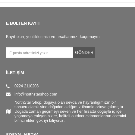
E BÜLTEN KAYIT
Kayıt olun, yeniliklerimizi ve fırsatlarımızı kaçırmayın!
GÖNDER
İLETİŞİM
0224 2110203
info@northstarshop.com
NorthStar Shop, doğaya olan sevda ve hayranlığımızın bir
sonucu olarak yine doğadan aldığımız ilhamla ortaya çıkmıştır.
Doğada zaman geçirmeyi seven ve her fırsatta doğayla iç içe
yaşamaya çalışan bizler, kaliteli outdoor ekipmanlarının önemini
birinci elden çok iyi biliyoruz.
SOSYAL MEDYA