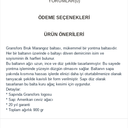
YORUMLAR
(0)
ÖDEME SEÇENEKLERI
ÜRÜN ÖNERILERI
Gransfors Bruk Marangoz baltası, mükemmel bir yontma baltasıdır.
Her bir baltanın üzerinde o baltayı döven demircinin isim ve
soyisminin ilk harfleri bulunur.
Bu baltanın ağzı uzun, ince ve düz şekilde tasarlanmıştır. Bu sayede
yontma işleminde yüzeyin düzgün olmasını sağlar. Baltanın sapa
yakında kısmına hassas işlerde elinizi daha iyi oturtabilmenize olanak
tanıyacak şekilde kavisli bir form verilmiştir. Sapı düz olarak
tasarlanan bu balta kuru ağaç kesimi için uygundur.
Detaylar:
* Sapında Gransfors logosu
* Sap: Amerikan ceviz ağacı
* 20 yıl garanti
* Toplam ağırlık 900 gr