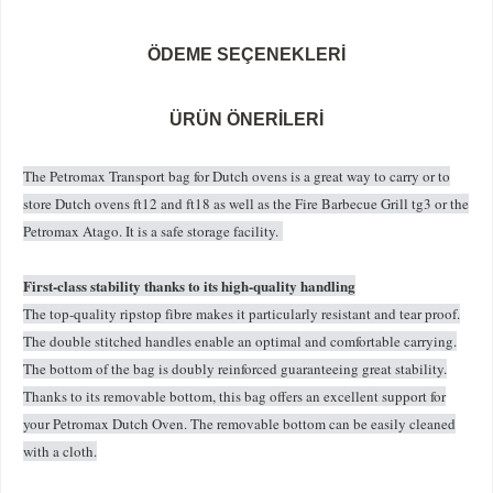
ÖDEME SEÇENEKLERI
ÜRÜN ÖNERILERI
The Petromax Transport bag for Dutch ovens is a great way to carry or to
store Dutch ovens ft12 and ft18 as well as the Fire Barbecue Grill tg3 or the
Petromax Atago. It is a safe storage facility.
First-class stability thanks to its high-quality handling
The top-quality ripstop fibre makes it particularly resistant and tear proof.
The double stitched handles enable an optimal and comfortable carrying.
The bottom of the bag is doubly reinforced guaranteeing great stability.
Thanks to its removable bottom, this bag offers an excellent support for
your Petromax Dutch Oven. The removable bottom can be easily cleaned
with a cloth.