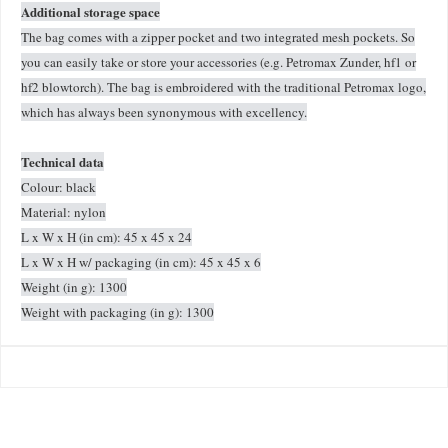
Additional storage space
The bag comes with a zipper pocket and two integrated mesh pockets. So
you can easily take or store your accessories (e.g. Petromax Zunder, hf1 or
hf2 blowtorch). The bag is embroidered with the traditional Petromax logo,
which has always been synonymous with excellency.
Technical data
Colour: black
Material: nylon
L x W x H (in cm): 45 x 45 x 24
L x W x H w/ packaging (in cm): 45 x 45 x 6
Weight (in g): 1300
Weight with packaging (in g): 1300