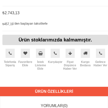
₺2.743,13
`den başlayan taksitlerle
₺457,19
Ürün stoklarımızda kalmamıştır.
Telefonla
Favorilere
İstek
Karşılaştır
Fiyat
Kargo
Gelince
Sipariş
Ekle
Listeme
Düşünce
Bedava
Haber Ver
Ekle
Haber Ver
ÜRÜN ÖZELLIKLERI
YORUMLAR
(0)