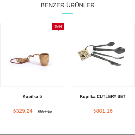
BENZER ÜRÜNLER
%44
İndirim
Kupilka 5
Kupilka CUTLERY SET
₺329,24
₺801,16
₺587,15