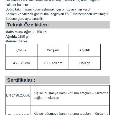
Galvanizli çelik malzemeden üretilmiş, D-şekilli üç adet bağlantı
halkası bulunur.
Doğru takılmasını kolaylaştırmak için omuz askıları vardır.
Sağlam ve yüksek görünürlük sağlayan PVC malzemeden üretilmiştir.
Bedene göre ayarlanabilir.
Teknik Özellikleri:
Maksimum Ağırlık:
150 kg.
Ağırlık:
1150 gr.
Menşei:
İtalya
Çocuk
Yetişkin
Ağırlık
45 ÷ 75 cm
70 ÷ 120 cm
1150 gr.
Sertifikaları:
Kişisel düşmeye karşı koruma araçları – Kurtarma
EN 1498:2006-B
bağlantı noktaları
Kişisel düşmeye karşı koruma araçları – Kurtarma