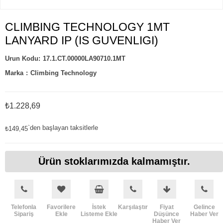
CLIMBING TECHNOLOGY 1MT
LANYARD IP (IS GUVENLIGI)
17.1.CT.00000LA90710.1MT
Marka
:
Climbing Technology
₺1.228,69
`den başlayan taksitlerle
₺149,45
Ürün stoklarımızda kalmamıştır.
Telefonla
Favorilere
İstek
Karşılaştır
Fiyat
Gelince
Sipariş
Ekle
Listeme Ekle
Düşünce
Haber Ver
Haber Ver