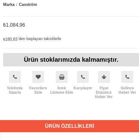
Marka
:
Casström
₺1.084,96
`den başlayan taksitlerle
₺180,83
Ürün stoklarımızda kalmamıştır.
Telefonla
Favorilere
İstek
Karşılaştır
Fiyat
Gelince
Sipariş
Ekle
Listeme Ekle
Düşünce
Haber Ver
Haber Ver
ÜRÜN ÖZELLIKLERI