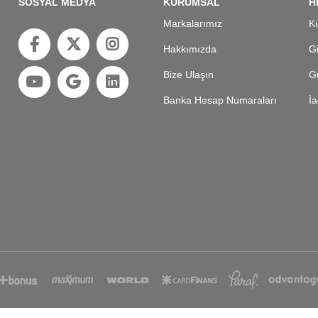
SOSYAL MEDYA
KURUMSAL
H
Markalarımız
Ku
Hakkımızda
Gi
Bize Ulaşın
Gü
Banka Hesap Numaraları
İa