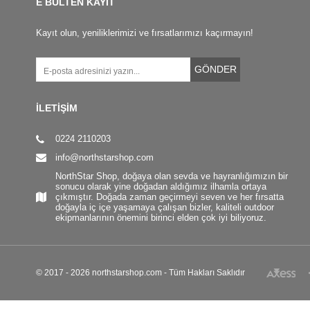
E BÜLTEN KAYIT
Kayıt olun, yeniliklerimizi ve fırsatlarımızı kaçırmayın!
GÖNDER
İLETİŞİM
0224 2110203
info@northstarshop.com
NorthStar Shop, doğaya olan sevda ve hayranlığımızın bir
sonucu olarak yine doğadan aldığımız ilhamla ortaya
çıkmıştır. Doğada zaman geçirmeyi seven ve her fırsatta
doğayla iç içe yaşamaya çalışan bizler, kaliteli outdoor
ekipmanlarının önemini birinci elden çok iyi biliyoruz.
© 2017 - 2026 northstarshop.com - Tüm Hakları Saklıdır