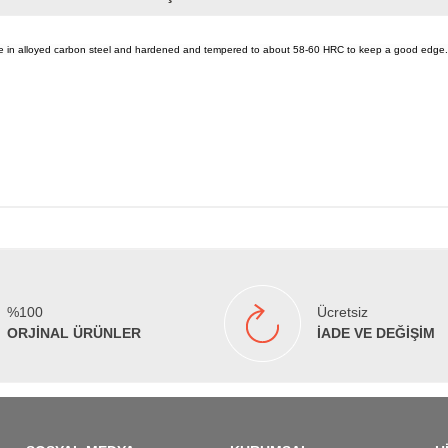
Made in alloyed carbon steel and hardened and tempered to about 58-60 HRC to keep a good edge.
%100
Ücretsiz
ORJİNAL ÜRÜNLER
İADE VE DEĞİŞİM