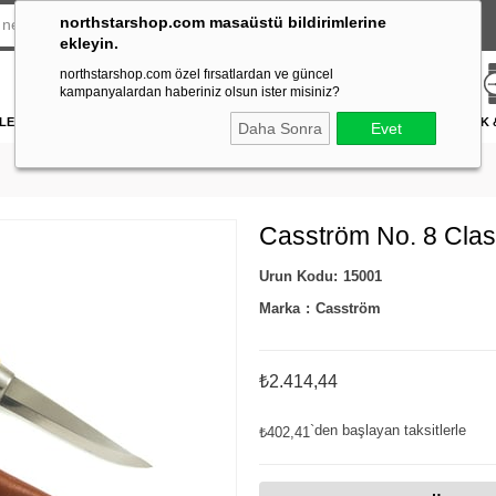
northstarshop.com masaüstü bildirimlerine
ekleyin.
northstarshop.com özel fırsatlardan ve güncel
kampanyalardan haberiniz olsun ister misiniz?
LERİ
DÜRBÜN & TELESKOP
FENER
DAĞCILIK & İŞ GÜVENLİĞİ
ATICILIK
Daha Sonra
Evet
Casström No. 8 Clas
15001
Marka
:
Casström
₺2.414,44
`den başlayan taksitlerle
₺402,41