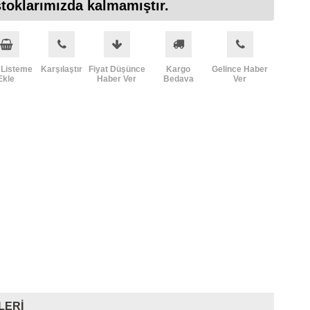
toklarımızda kalmamıştır.
 Listeme
Karşılaştır
Fiyat Düşünce
Kargo
Gelince Haber
Ekle
Haber Ver
Bedava
Ver
LERI