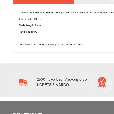
A classic Scandinavian Wood Carving knife or Sloyd knife in a sturdy format. 
Total length: 19 cm
Blade length: 8 cm
Handle in birch.
Comes with sheath in sturdy vegetable tanned leather .
2500 TL ve Üzeri Alışverişlerde
ÜCRETSİZ KARGO