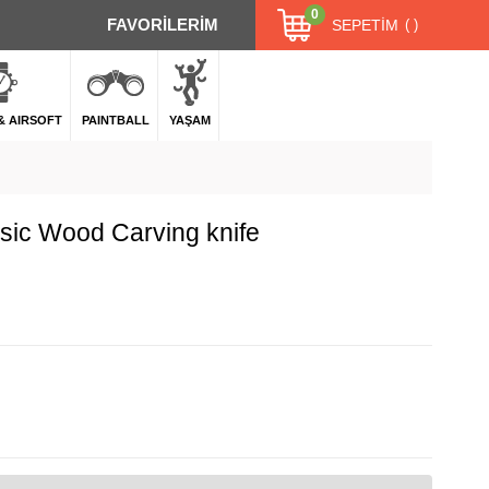
0
FAVORİLERİM
SEPETIM
 & AIRSOFT
PAINTBALL
YAŞAM
sic Wood Carving knife