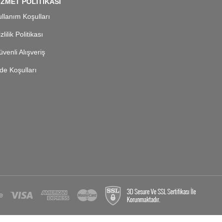
İZMET POLİTİKASI
llanım Koşulları
zlilik Politikası
venli Alışveriş
de Koşulları