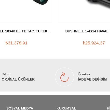
L 10X40 ELITE TAC. TUFEK
BUSHNELL 1-4X24 HAVALI
DURBUNU
DURBUNU
₺31.378,91
₺25.924,37
%100
Ücretsiz
ORJİNAL ÜRÜNLER
İADE VE DEĞİŞİM
SOSYAL MEDYA
KURUMSAL
H