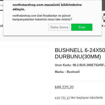
northstarshop.com masaüstü bildirimlerine
ekleyin.
northstarshop.com özel fırsatlardan ve güncel
kampanyalardan haberiniz olsun ister misiniz?
LERİ
DÜRBÜN & TELESKOP
FENER
DAĞCILIK & İŞ GÜVENLİĞİ
ATICILIK
Daha Sonra
Evet
BUSHNELL 6-24X50
DURBUNU(30MM)
08.2.BUS.000ET6245F
Marka
:
Bushnell
₺88.225,20
`den başlayan taksitlerle
₺10.731,12