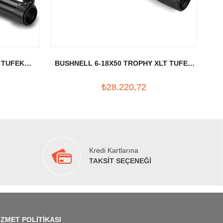
 TUFEK
BUSHNELL 6-18X50 TROPHY XLT TUFEK
BU
DURBUNU
₺28.220,72
Kredi Kartlarına
TAKSİT SEÇENEĞİ
İZMET POLİTİKASI