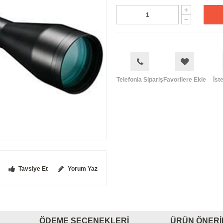
Telefonla Sipariş
Favorilere Ekle
İst
Tavsiye Et
Yorum Yaz
ÖDEME SEÇENEKLERI
ÜRÜN ÖNERI