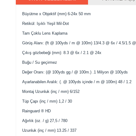
Büyütme
x
Objektif
(
mm)
6
-
24x
50
mm
Retikül
: I
şıklı
Yeşil
Mil
-
Dot
Tam
Çoklu
Lens
Kaplama
Görüş Alanı
:
(
ft
@
100yds
/
m
@
100m
)
13/4.3
@
6x
/
4.5/1.5
@
Çıkış gözbebeği
(
mm):
8.3
@
6x
/
2.1
@
24x
Buğu
/
Su geçirmez
Değer
Oranı:
(
@
100yds
gg /
@
100m
.)
.1
Milyon
@
100yds
Ayarlanabilen
Aralık:
(
.
@
100yds
içinde
/
m
@
100m
)
48
/
1.2
Montaj
Uzunluk (
inç
/
mm
)
6/152
Tüp Çapı (
inç
/
mm
)
1,2
/
30
Rainguard
®
HD
Ağırlık
(
oz.
/
g
)
27,5
/
780
Uzunluk
(
inç
/
mm
)
13.25
/
337