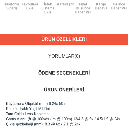
Telefonla
Favorilere
İstek
Karşılaştır
Fiyat
Kargo
Gelince
Sipariş
Ekle
Listeme
Düşünce
Bedava
Haber Ver
Ekle
Haber Ver
ÜRÜN ÖZELLIKLERI
YORUMLAR
(0)
ÖDEME SEÇENEKLERI
ÜRÜN ÖNERILERI
Büyütme
x
Objektif
(
mm
)
6
-
24x
50
mm
Retikül
: I
şıklı
Yeşil
Mil
-
Dot
Tam
Çoklu
Lens
Kaplama
Görüş Alanı
:
(
ft
@
100yds
/
m
@
100m
)
13/4.3
@
6x
/
4.5/1.5
@
24x
Çıkış gözbebeği
(
mm
)
:
8.3
@
6x
/
2.1
@
24x