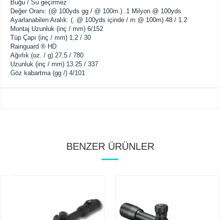
Buğu
/
Su geçirmez
Değer
Oranı:
(
@
100yds
gg /
@
100m
.
)
.1
Milyon
@
100yds
Ayarlanabilen
Aralık:
(
.
@
100yds
içinde
/
m
@
100m
)
48
/
1.2
Montaj
Uzunluk (
inç
/
mm
)
6/152
Tüp Çapı (
inç
/
mm
)
1,2
/
30
Rainguard
®
HD
Ağırlık
(
oz.
/
g
)
27,5
/
780
Uzunluk
(
inç
/
mm
)
13.25
/
337
Göz kabartma
(
gg /
)
4/101
BENZER ÜRÜNLER