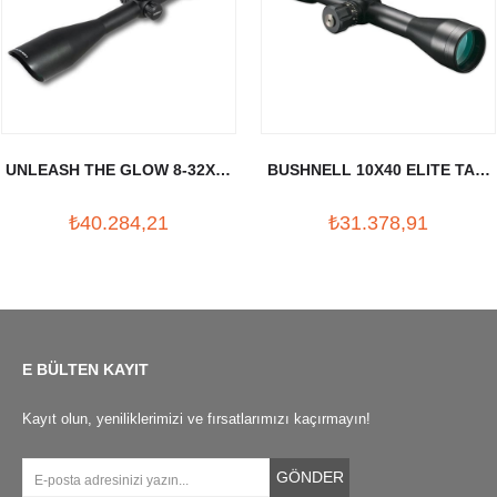
UNLEASH THE GLOW 8-32X56
BUSHNELL 10X40 ELITE TAC.
TUFEK DURBUNU (30MM)
TUFEK DURBUNU
₺40.284,21
₺31.378,91
E BÜLTEN KAYIT
Kayıt olun, yeniliklerimizi ve fırsatlarımızı kaçırmayın!
GÖNDER