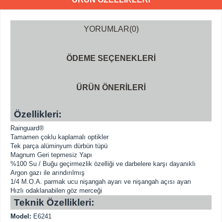
YORUMLAR
(0)
ÖDEME SEÇENEKLERI
ÜRÜN ÖNERILERI
Özellikleri:
Rainguard®
Tamamen çoklu kaplamalı optikler
Tek parça alüminyum dürbün tüpü
Magnum Geri tepmesiz Yapı
%100 Su / Buğu geçirmezlik özelliği ve darbelere karşı dayanıklı
Argon gazı ile arındırılmış
1/4 M.O.A. parmak ucu nişangah ayarı ve nişangah açısı ayarı
Hızlı odaklanabilen göz merceği
Teknik Özellikleri:
Model:
E6241