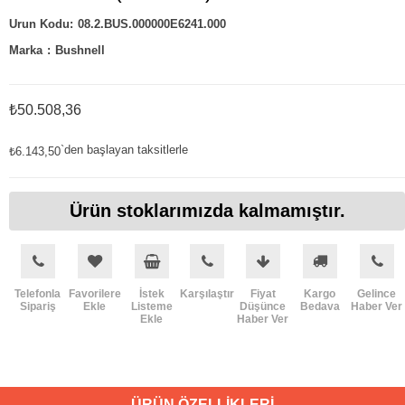
08.2.BUS.000000E6241.000
Marka
:
Bushnell
₺50.508,36
`den başlayan taksitlerle
₺6.143,50
Ürün stoklarımızda kalmamıştır.
Telefonla
Favorilere
İstek
Karşılaştır
Fiyat
Kargo
Gelince
Sipariş
Ekle
Listeme
Düşünce
Bedava
Haber Ver
Ekle
Haber Ver
ÜRÜN ÖZELLIKLERI