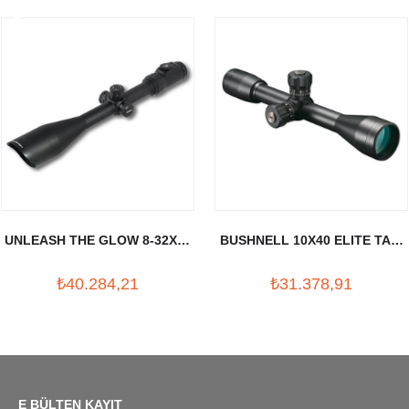
UNLEASH THE GLOW 8-32X56
BUSHNELL 10X40 ELITE TAC.
TUFEK DURBUNU (30MM)
TUFEK DURBUNU
₺40.284,21
₺31.378,91
E BÜLTEN KAYIT