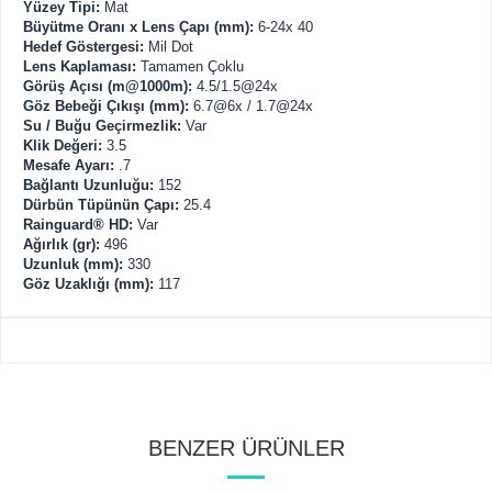
Yüzey Tipi:
Mat
Büyütme Oranı x Lens Çapı (mm):
6-24x 40
Hedef Göstergesi:
Mil Dot
Lens Kaplaması:
Tamamen Çoklu
Görüş Açısı (m@1000m):
4.5/1.5@24x
Göz Bebeği Çıkışı (mm):
6.7@6x / 1.7@24x
Su / Buğu Geçirmezlik:
Var
Klik Değeri:
3.5
Mesafe Ayarı:
.7
Bağlantı Uzunluğu:
152
Dürbün Tüpünün Çapı:
25.4
Rainguard® HD:
Var
Ağırlık (gr):
496
Uzunluk (mm):
330
Göz Uzaklığı (mm):
117
BENZER ÜRÜNLER