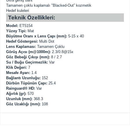
Ultra geniş bant
Tamamen çoklu kaplamalı "Blacked-Out” kozmetik
Hedef kuleleri
Teknik Özellikleri:
Model:
ET5154
Yüzey Tipi:
Mat
Büyütme Oranı x Lens Çapı (mm):
5-15 x 40
Hedef Göstergesi:
Multi Dot
Lens Kaplaması:
Tamamen Çoklu
Görüş Açısı (m@1000m):
2.3/0.8@15x
Göz Bebeği Çıkışı (mm):
8 / 2.7
Su / Buğu Geçirmezlik:
Var
Klik Değeri:
7
Mesafe Ayarı:
1.4
Bağlantı Uzunluğu:
152
Dürbün Tüpünün Çapı:
25.4
Rainguard® HD:
Var
Ağırlık (gr):
570
Uzunluk (mm):
368.3
Göz Uzaklığı (mm):
108