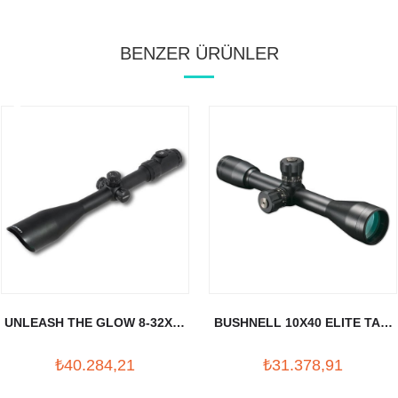
BENZER ÜRÜNLER
UNLEASH THE GLOW 8-32X56
BUSHNELL 10X40 ELITE TAC.
TUFEK DURBUNU (30MM)
TUFEK DURBUNU
₺40.284,21
₺31.378,91