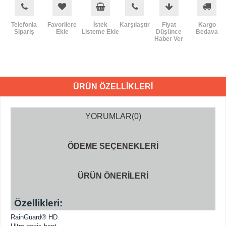
Telefonla
Favorilere
İstek
Karşılaştır
Fiyat
Kargo
Sipariş
Ekle
Listeme Ekle
Düşünce
Bedava
Haber Ver
ÜRÜN ÖZELLIKLERI
YORUMLAR
(0)
ÖDEME SEÇENEKLERI
ÜRÜN ÖNERILERI
Özellikleri:
RainGuard® HD