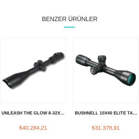
BENZER ÜRÜNLER
UNLEASH THE GLOW 8-32X56
BUSHNELL 10X40 ELITE TAC.
TUFEK DURBUNU (30MM)
TUFEK DURBUNU
₺40.284,21
₺31.378,91