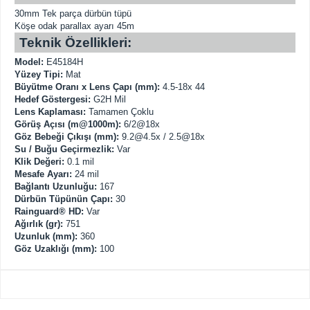
30mm Tek parça dürbün tüpü
Köşe odak parallax ayarı 45m
Teknik Özellikleri:
Model:
E45184H
Yüzey Tipi:
Mat
Büyütme Oranı x Lens Çapı (mm):
4.5-18x 44
Hedef Göstergesi:
G2H Mil
Lens Kaplaması:
Tamamen Çoklu
Görüş Açısı (m@1000m):
6/2@18x
Göz Bebeği Çıkışı (mm):
9.2@4.5x
/ 2.5@18x
Su / Buğu Geçirmezlik:
Var
Klik Değeri:
0.1 mil
Mesafe Ayarı:
24 mil
Bağlantı Uzunluğu:
167
Dürbün Tüpünün Çapı:
30
Rainguard® HD:
Var
Ağırlık (gr):
751
Uzunluk (mm):
360
Göz Uzaklığı (mm):
100