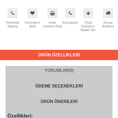
Telefonla
Favorilere
İstek
Karşılaştır
Fiyat
Kargo
Sipariş
Ekle
Listeme Ekle
Düşünce
Bedava
Haber Ver
ÜRÜN ÖZELLIKLERI
YORUMLAR
(0)
ÖDEME SEÇENEKLERI
ÜRÜN ÖNERILERI
Özellikleri: