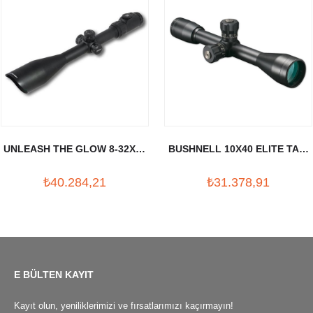
UNLEASH THE GLOW 8-32X56
BUSHNELL 10X40 ELITE TAC.
TUFEK DURBUNU (30MM)
TUFEK DURBUNU
₺40.284,21
₺31.378,91
E BÜLTEN KAYIT
Kayıt olun, yeniliklerimizi ve fırsatlarımızı kaçırmayın!