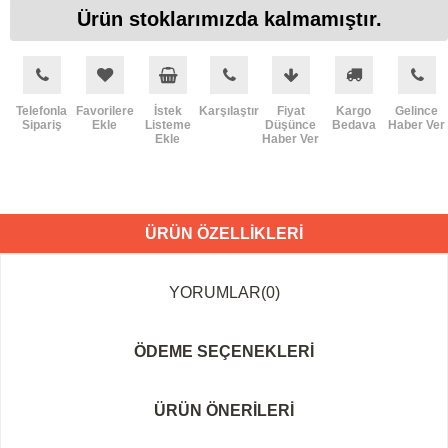
Ürün stoklarımızda kalmamıştır.
Telefonla
Favorilere
İstek
Karşılaştır
Fiyat
Kargo
Gelince
Sipariş
Ekle
Listeme
Düşünce
Bedava
Haber Ver
Ekle
Haber Ver
ÜRÜN ÖZELLIKLERI
YORUMLAR
(0)
ÖDEME SEÇENEKLERI
ÜRÜN ÖNERILERI