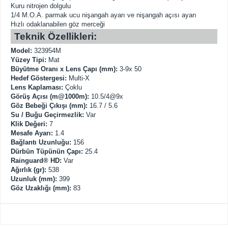
Kuru nitrojen dolgulu
1/4 M.O.A. parmak ucu nişangah ayarı ve nişangah açısı ayarı
Hızlı odaklanabilen göz merceği
Teknik Özellikleri:
Model:
323954M
Yüzey Tipi:
Mat
Büyütme Oranı x Lens Çapı (mm):
3-9x 50
Hedef Göstergesi:
Multi-X
Lens Kaplaması:
Çoklu
Görüş Açısı (m@1000m):
10.5/4@9x
Göz Bebeği Çıkışı (mm):
16.7 / 5.6
Su / Buğu Geçirmezlik:
Var
Klik Değeri:
7
Mesafe Ayarı:
1.4
Bağlantı Uzunluğu:
156
Dürbün Tüpünün Çapı:
25.4
Rainguard® HD:
Var
Ağırlık (gr):
538
Uzunluk (mm):
399
Göz Uzaklığı (mm):
83