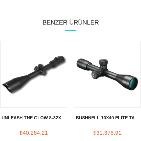
BENZER ÜRÜNLER
UNLEASH THE GLOW 8-32X56
BUSHNELL 10X40 ELITE TAC.
TUFEK DURBUNU (30MM)
TUFEK DURBUNU
₺40.284,21
₺31.378,91