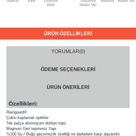
Sipariş
Ekle
Listeme
Düşünce
Bedava
Haber Ver
Ekle
Haber Ver
ÜRÜN ÖZELLIKLERI
YORUMLAR
(0)
ÖDEME SEÇENEKLERI
ÜRÜN ÖNERILERI
Özellikleri:
Rainguard®
Çoklu kaplamalı optikler
Tek parça alüminyum dürbün tüpü
Magnum Geri tepmesiz Yapı
%100 Su / Buğu geçirmezlik özelliği ve darbelere karşı dayanıklı