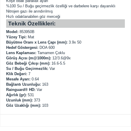
Köşe odak parallax ayarı
%100 Su / Buğu geçirmezlik özelliği ve darbelere karşı dayanıklı
Nitrojen gazı ile arındırılmış
Hızlı odaklanabilen göz merceği
Teknik Özellikleri:
Model:
853950B
Yüzey Tipi:
Mat
Büyütme Oranı x Lens Çapı (mm):
3.9x 50
Hedef Göstergesi:
DOA 600
Lens Kaplaması:
Tamamen Çoklu
Görüş Açısı (m@1000m):
12/3.6@9x
Göz Bebeği Çıkışı (mm):
16.6-5.5
Su / Buğu Geçirmezlik:
Var
Klik Değeri:
7
Mesafe Ayarı:
0.64
Bağlantı Uzunluğu:
163
Rainguard® HD:
Var
Ağırlık (gr):
531
Uzunluk (mm):
373
Göz Uzaklığı (mm):
103