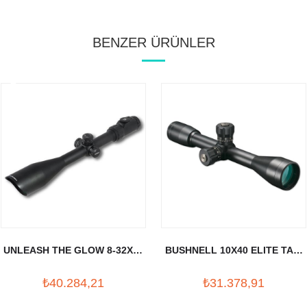
BENZER ÜRÜNLER
UNLEASH THE GLOW 8-32X56
BUSHNELL 10X40 ELITE TAC.
TUFEK DURBUNU (30MM)
TUFEK DURBUNU
₺40.284,21
₺31.378,91