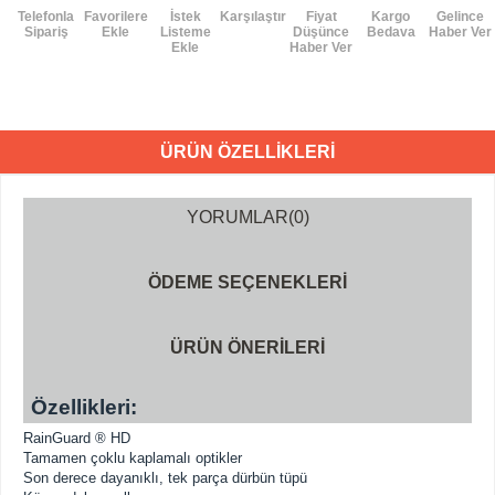
Telefonla
Favorilere
İstek
Karşılaştır
Fiyat
Kargo
Gelince
Sipariş
Ekle
Listeme
Düşünce
Bedava
Haber Ver
Ekle
Haber Ver
ÜRÜN ÖZELLIKLERI
YORUMLAR
(0)
ÖDEME SEÇENEKLERI
ÜRÜN ÖNERILERI
Özellikleri:
RainGuard ® HD
Tamamen çoklu kaplamalı optikler
Son derece dayanıklı, tek parça dürbün tüpü