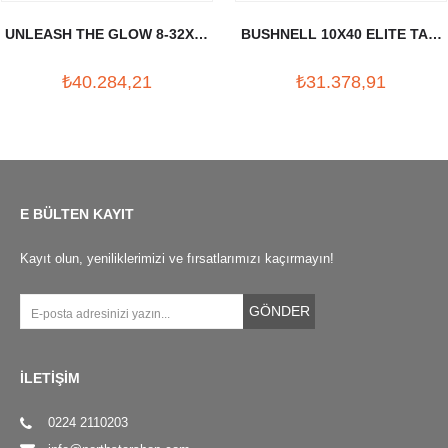
UNLEASH THE GLOW 8-32X56
BUSHNELL 10X40 ELITE TAC.
TUFEK DURBUNU (30MM)
TUFEK DURBUNU
₺40.284,21
₺31.378,91
E BÜLTEN KAYIT
Kayıt olun, yeniliklerimizi ve fırsatlarımızı kaçırmayın!
GÖNDER
İLETİŞİM
0224 2110203