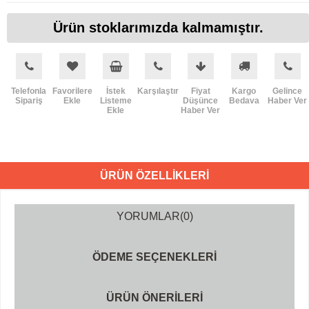
Ürün stoklarımızda kalmamıştır.
Telefonla
Favorilere
İstek
Karşılaştır
Fiyat
Kargo
Gelince
Sipariş
Ekle
Listeme
Düşünce
Bedava
Haber Ver
Ekle
Haber Ver
ÜRÜN ÖZELLIKLERI
YORUMLAR
(0)
ÖDEME SEÇENEKLERI
ÜRÜN ÖNERILERI