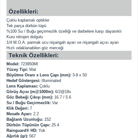
Özellikleri:
Çoklu kaplamalı optikler
Tek parça dürbün tüpü
%100 Su / Buğu geçirmezlik özelliği ve darbelere karşı dayanıklı
Kuru nitrojen dolgulu
1/4 M.O.A. parmak ucu nişangah ayarı ve nişangah açısı ayarı
Hızlı odaklanabilen göz merceği
Teknik Özellikleri:
Model:
723950MI
Yüzey Tipi:
Mat
Büyütme Oranı x Lens Çapı (mm):
3-9 x 50
Hedef Göstergesi:
Illuminated
Lens Kaplaması:
Çoklu
Görüş Açısı (m@1000m):
6/2@18x
Göz Bebeği Çıkışı (mm):
16.7 / 5.6
Su / Buğu Geçirmezlik:
Var
Klik Değeri:
7
Mesafe Ayarı:
2.2
Bağlantı Uzunluğu:
152
Dürbün Tüpünün Çapı:
25.4
Rainguard® HD:
Yok
Ağırlık (gr):
567