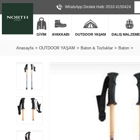
WhatsApp Destek Hattı: 0533 4150424
GİYİM
AYAKKABI
OUTDOOR YAŞAM
DALIŞ MALZEME
Anasayfa
OUTDOOR YAŞAM
Baton & Tozluklar
Baton