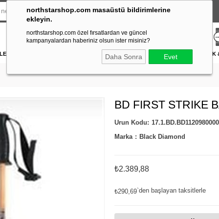
northstarshop.com masaüstü bildirimlerine
ekleyin.
northstarshop.com özel fırsatlardan ve güncel
kampanyalardan haberiniz olsun ister misiniz?
LERİ
DÜRBÜN & TELESKOP
FENER
DAĞCILIK & İŞ GÜVENLİĞİ
ATICILIK
Daha Sonra
Evet
BD FIRST STRIKE B
17.1.BD.BD112098000
Marka
:
Black Diamond
₺2.389,88
`den başlayan taksitlerle
₺290,69