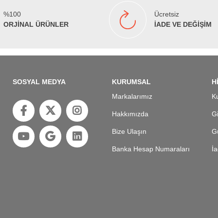
%100
Ücretsiz
ORJİNAL ÜRÜNLER
İADE VE DEĞİŞİM
SOSYAL MEDYA
KURUMSAL
H
Markalarımız
Ku
Hakkımızda
Gi
Bize Ulaşın
Gü
Banka Hesap Numaraları
İa