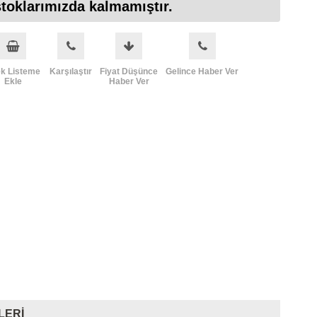
toklarımızda kalmamıştır.
ek Listeme
Karşılaştır
Fiyat Düşünce
Gelince Haber Ver
Ekle
Haber Ver
LERI