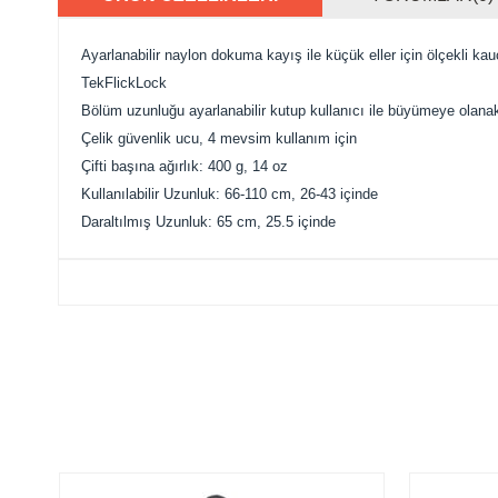
Ayarlanabilir
naylon dokuma
kayış
ile
küçük
eller için
ölçekli
kau
Tek
FlickLock
B
ölüm uzunluğu
ayarlanabilir
kutup
kullanıcı ile
büyümeye olanak
Çelik güvenlik
ucu,
4 mevsim
kullanım için
Çifti başına
ağırlık:
400
g, 14
oz
Kullanılabilir
Uzunluk
:
66-110
cm
,
26-43
içinde
Daraltılmış
Uzunluk
:
65
cm
,
25.5
içinde