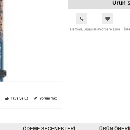
Ürün s
Telefonla Sipariş
Favorilere Ekle
İst
Tavsiye Et
Yorum Yaz
ÖDEME SEÇENEKLERI
ÜRÜN ÖNERI