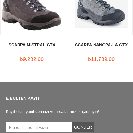
SCARPA MISTRAL GTX
SCARPA NANGPA-LA GTX
SMOKE/POLAR BLUE BAYAN
LAKE BLUE MAVI BOT
₺9.282,00
₺11.739,00
BOT
E BÜLTEN KAYIT
Kayıt olun, yeniliklerimizi ve fırsatlarımızı kaçırmayın!
GÖNDER