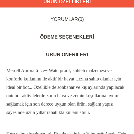
ÜRÜN ÖZELLIKLERI
YORUMLAR
(0)
ÖDEME SEÇENEKLERI
ÜRÜN ÖNERILERI
Merrell Aurora 6 Ice+ Waterproof, kaliteli malzemesi ve
konforlu kullanımı ile aktif bir hayat tarzına sahip olanlar için
ideal bir bot... Özellikle de sonbahar ve kış aylarında yapılacak
outdoor aktivitelerde zorlu hava ve zemin koşullarına uyum
sağlamak için son derece uygun olan ürün, sağlam yapısı
sayesinde uzun yıllar rahatlıkla kullanılabilir.
Kışa pabuç bırakmayın! Buzda çekiş için Vibram® Arctic Grip