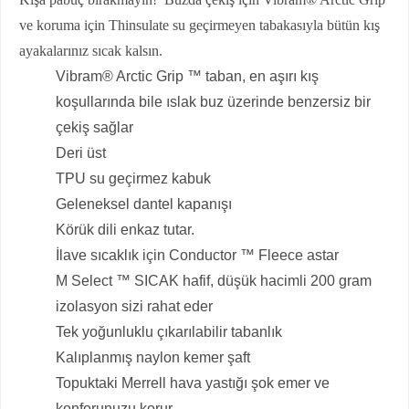
ve koruma için Thinsulate su geçirmeyen tabakasıyla bütün kış
ayakalarınız sıcak kalsın.
Vibram® Arctic Grip ™ taban, en aşırı kış
koşullarında bile ıslak buz üzerinde benzersiz bir
çekiş sağlar
Deri üst
TPU su geçirmez kabuk
Geleneksel dantel kapanışı
Körük dili enkaz tutar.
İlave sıcaklık için Conductor ™ Fleece astar
M Select ™ SICAK hafif, düşük hacimli 200 gram
izolasyon sizi rahat eder
Tek yoğunluklu çıkarılabilir tabanlık
Kalıplanmış naylon kemer şaft
Topuktaki Merrell hava yastığı şok emer ve
konforunuzu korur.