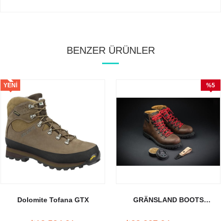
BENZER ÜRÜNLER
YENI
%5
ÜRÜN
İndirim
Dolomite Tofana GTX
GRÄNSLAND BOOTS
LUNDHAGS X CRUD