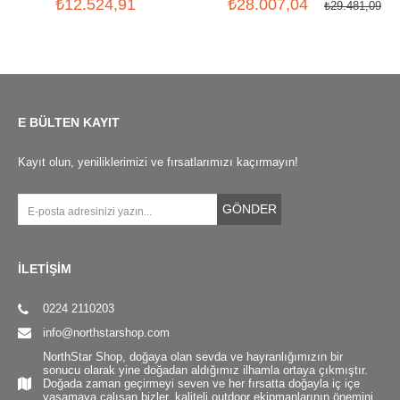
₺12.524,91
₺28.007,04
₺29.481,09
E BÜLTEN KAYIT
Kayıt olun, yeniliklerimizi ve fırsatlarımızı kaçırmayın!
GÖNDER
İLETİŞİM
0224 2110203
info@northstarshop.com
NorthStar Shop, doğaya olan sevda ve hayranlığımızın bir
sonucu olarak yine doğadan aldığımız ilhamla ortaya çıkmıştır.
Doğada zaman geçirmeyi seven ve her fırsatta doğayla iç içe
yaşamaya çalışan bizler, kaliteli outdoor ekipmanlarının önemini