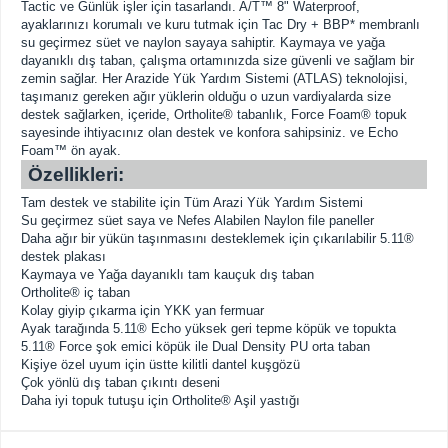
Tactic ve Günlük işler için tasarlandı. A/T™ 8" Waterproof,
ayaklarınızı korumalı ve kuru tutmak için Tac Dry + BBP* membranlı
su geçirmez süet ve naylon sayaya sahiptir. Kaymaya ve yağa
dayanıklı dış taban, çalışma ortamınızda size güvenli ve sağlam bir
zemin sağlar. Her Arazide Yük Yardım Sistemi (ATLAS) teknolojisi,
taşımanız gereken ağır yüklerin olduğu o uzun vardiyalarda size
destek sağlarken, içeride, Ortholite® tabanlık, Force Foam® topuk
sayesinde ihtiyacınız olan destek ve konfora sahipsiniz. ve Echo
Foam™ ön ayak.
Özellikleri:
Tam destek ve stabilite için Tüm Arazi Yük Yardım Sistemi
Su geçirmez süet saya ve Nefes Alabilen Naylon file paneller
Daha ağır bir yükün taşınmasını desteklemek için çıkarılabilir 5.11®
destek plakası
Kaymaya ve Yağa dayanıklı tam kauçuk dış taban
Ortholite® iç taban
Kolay giyip çıkarma için YKK yan fermuar
Ayak tarağında 5.11® Echo yüksek geri tepme köpük ve topukta
5.11® Force şok emici köpük ile Dual Density PU orta taban
Kişiye özel uyum için üstte kilitli dantel kuşgözü
Çok yönlü dış taban çıkıntı deseni
Daha iyi topuk tutuşu için Ortholite® Aşil yastığı