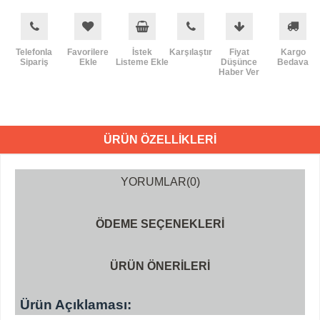
Telefonla
Favorilere
İstek
Karşılaştır
Fiyat
Kargo
Sipariş
Ekle
Listeme Ekle
Düşünce
Bedava
Haber Ver
ÜRÜN ÖZELLIKLERI
YORUMLAR
(0)
ÖDEME SEÇENEKLERI
ÜRÜN ÖNERILERI
Ürün Açıklaması: